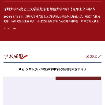
入会期间请遵守网络文明规范，共同维护良好交流环境；(3) 如遇技术问题，请及时联
系工作人员。二、直播抽奖活动安排为丰富夏令营内容，...
深圳大学马克思主义学院赴东北师范大学举行马克思主义学部专场宣讲会（一）
2026年5月15日，深圳大学马克思主义学院隋欣老师赴东北师范大学，开展了在该校
的第一场研究生招生宣讲会。本场宣讲会聚焦学子关心的学科特色、培养方向及就业前
景等问题，受到东北师范大学马克思主义学部的热情欢迎。东北师范大学马克思主义学
2026.07.06
部党委副书记兼副部长吉喆主持并讲话，东北师范大学马克思主义学部专职辅导员宋冰
列席现场。本场专场宣讲会于2026年5月15日下午在东北师范大学马克思主义学部
306教室举行，现场吸引众多学子前来参加。...
学术成果
MORE
刘志|少数民族大学生铸牢中华民族共同体意识刍议