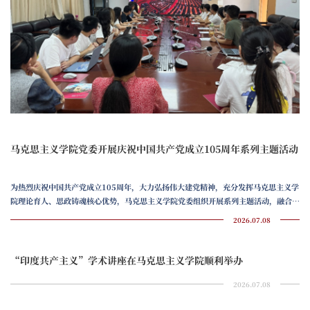
马克思主义学院党委开展庆祝中国共产党成立105周年系列主题活动
为热烈庆祝中国共产党成立105周年，大力弘扬伟大建党精神，充分发挥马克思主义学
院理论育人、思政铸魂核心优势，马克思主义学院党委组织开展系列主题活动，融合沉
浸式研学、理论宣讲、交流研讨等形式，引领全院师生回望百年党史、坚定理想信念、
2026.07.08
凝聚奋进力量。凝心观盛会，笃行悟初心。7月1日上午，学院组织师生代表齐聚汇文
楼1600会议室，集中收看庆祝中国共产党成立105周年大会直播盛况。全体师生全程
认真聆听、静心感悟，沉浸式回顾党百年奋斗取得的辉煌成就，...
“印度共产主义”学术讲座在马克思主义学院顺利举办
2026.07.08