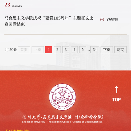
23
2026.06
马克思主义学院庆祝“建党105周年”主题征文比
了解详情
赛圆满结束
...
共199条
首页
上页
1
2
3
4
5
34
下页
尾页