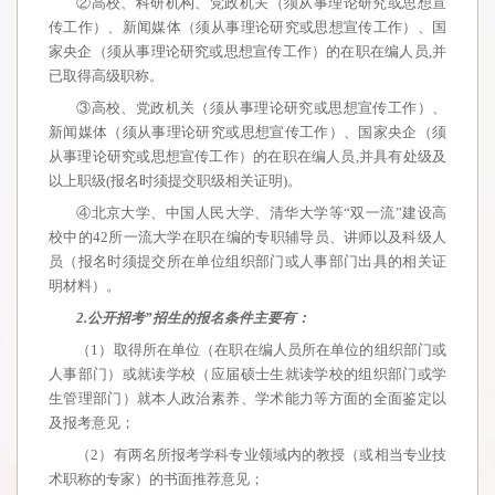
②高校、科研机构、党政机关（须从事理论研究或思想宣
传工作）、新闻媒体（须从事理论研究或思想宣传工作）、国
家央企（须从事理论研究或思想宣传工作）的在职在编人员,并
已取得高级职称。
③高校、党政机关（须从事理论研究或思想宣传工作）、
新闻媒体（须从事理论研究或思想宣传工作）、国家央企（须
从事理论研究或思想宣传工作）的在职在编人员,并具有处级及
以上职级(报名时须提交职级相关证明)。
④北京大学、中国人民大学、清华大学等“双一流”建设高
校中的42所一流大学在职在编的专职辅导员、讲师以及科级人
员（报名时须提交所在单位组织部门或人事部门出具的相关证
明材料）。
2.公开
招考”招生的报名条件主要有：
（1）取得所在单位（在职在编人员所在单位的组织部门或
人事部门）或就读学校（应届硕士生就读学校的组织部门或学
生管理部门）就本人政治素养、学术能力等方面的全面鉴定以
及报考意见；
（2）有两名所报考学科专业领域内的教授（或相当专业技
术职称的专家）的书面推荐意见；