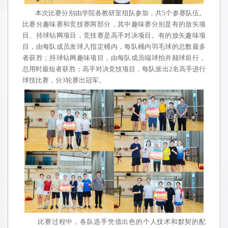
本次比赛分别由学院各教研室组队参加，共5个参赛队伍。
比赛分趣味赛和竞技赛两部分，其中趣味赛分别是有的放矢项
目、持球钻网项目，竞技赛是高手对决项目。有的放矢趣味项
目，由每队成员发球入指定桶内，每队桶内羽毛球的总数最多
者获胜；持球钻网趣味项目，由每队成员端球拍并颠球前行，
总用时最短者获胜；高手对决竞技项目，每队派出2名高手进行
球技比赛，分3轮赛出冠军。
比赛过程中，各队选手凭借出色的个人技术和默契的配