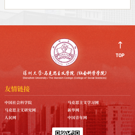
友情链接
中国社会科学院
马克思主义学习网
马克思主义研究网
新华网
人民网
中国青年网